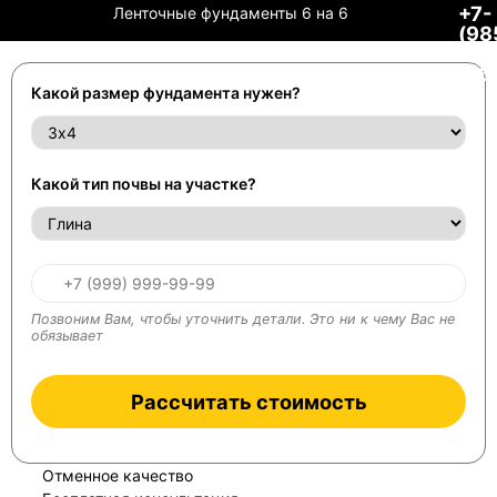
+7-
Ленточные фундаменты 6 на 6
(98
29-
66
Какой размер фундамента нужен?
Какой тип почвы на участке?
Позвоним Вам, чтобы уточнить детали. Это ни к чему Вас не
обязывает
Рассчитать стоимость
Отменное качество