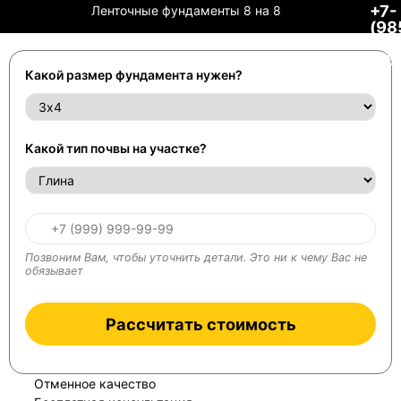
+7-
Ленточные фундаменты 8 на 8
(98
29-
66
Какой размер фундамента нужен?
Какой тип почвы на участке?
Позвоним Вам, чтобы уточнить детали. Это ни к чему Вас не
обязывает
Рассчитать стоимость
Отменное качество