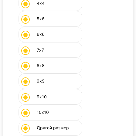
4х4
5х6
6х6
7х7
8х8
9х9
9х10
10х10
Другой размер