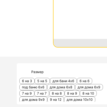
Размер
6 на 3
5 на 5
для бани 4х6
6 на 6
под баню 6х6
для дома 6х8
для дома 6х9
7 на 9
7 на 7
8 на 8
8 на 9
8 на 10
для дома 9х9
9 на 12
для дома 10х10
10 на 12
12 на 12 для дома
15 на 15
20х30