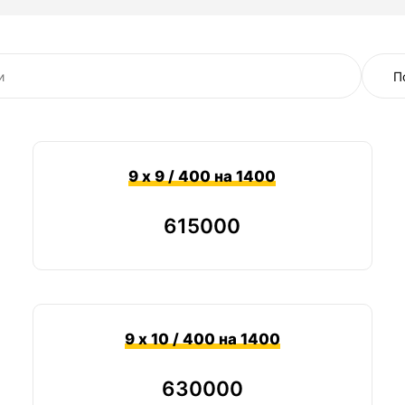
под баню из бревна (сруб)
для двухэтажного дома
под дом из бруса
под дом из газобетона
для дома из керамзитоблоков
под кирпичный дом
для дома из пеноблоков
под пристройку к дому
для теплицы из поликарбоната
под беседку
9 х 9 / 400 на 1400
615000
9 х 10 / 400 на 1400
630000