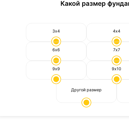
Какой размер фунда
3х4
4х4
6х6
7х7
9х9
9х10
Другой размер